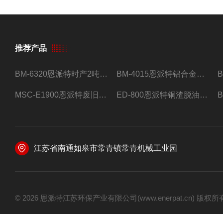
推荐产品
BM-6320恩派特时产2吨合金钢屑压饼机
BM-4015恩派特铝合金屑压饼机 脱油效果好
MSC-E1900恩派特废旧锂电池极片破碎处理设备
ED-800恩派特铜渣脱油机废铜屑铝屑甩油机
江苏省南通如皋市常青镇常青机械工业园
© 2026 恩派特江苏环保产业有限公司(www.enerpat.cn) 版