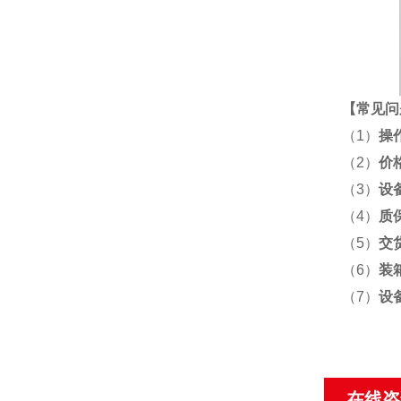
【
常见问
（1）
操
（2）
价
（3）
设
（4）
质
（5）
交
（6）
装
（7）
设
在线咨