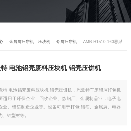
心
-
金属屑压饼机，压块机
-
铝屑压饼机
-
AMB-H1510-160恩派特 电池铝壳废料压块机 铝壳压饼机
派特 电池铝壳废料压块机 铝壳压饼机
派特 电池铝壳废料压块机 铝壳压饼机，恩派特车床铝屑打包机
要适用于环保企业、回收企业、炼钢厂、金属制品业，电子电
企业、铝箔制造企业等。设备可用于打包:铝箔、金属屑、电器
壳、铝型材等。