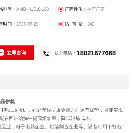
品型号：
AMB-H1510-160
厂商性质：
生产厂家
新时间：
2026-05-22
访 问 量：
242
18021677668
立即咨询
联系电话：
壳压饼机
于门盖式压块机，在处理轻型废金属方面更有优势，且能实现
能在回炉治炼中提高熔炉率，降低治炼成本。
品业，电子电器企业、铝箔制造企业等。设备可用于打包: