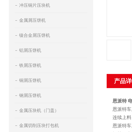
冲压铜片压块机
金属屑压饼机
镍合金屑压饼机
铝屑压饼机
铁屑压饼机
铜屑压饼机
产品详
钢屑压饼机
恩派特 
恩派特车
金属压块机（门盖）
连续上料
金属切削压块打包机
恩派特车