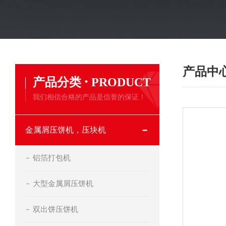
产品中
·
产品分类
PRODUCT
我们相信合格的产品是信誉的保证！
金属屑压饼机，压块机
铝箔打包机
大型金属屑压饼机
双出饼压饼机