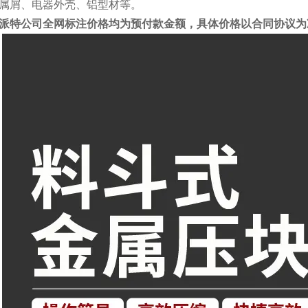
属屑、电器外壳、铝型材等。
派特公司全网标注价格均为预付款金额，具体价格以合同协议为