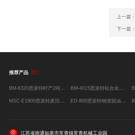
上一篇
下一篇
推荐产品
BM-6320恩派特时产2吨合金钢屑压饼机
BM-4015恩派特铝合金屑压饼机 脱油效果好
MSC-E1900恩派特废旧锂电池极片破碎处理设备
ED-800恩派特铜渣脱油机废铜屑铝屑甩油机
江苏省南通如皋市常青镇常青机械工业园