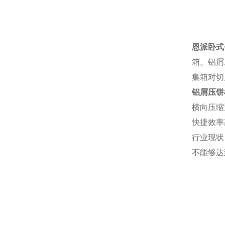
恩派卧式
箱。铝屑
集箱对切
铝屑压饼
横向压缩
快捷效率
行业现状
不能够达