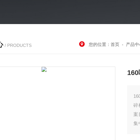
心
您的位置：
首页
-
产品中
/ PRODUCTS
16
160吨铁
碎
案
集
后