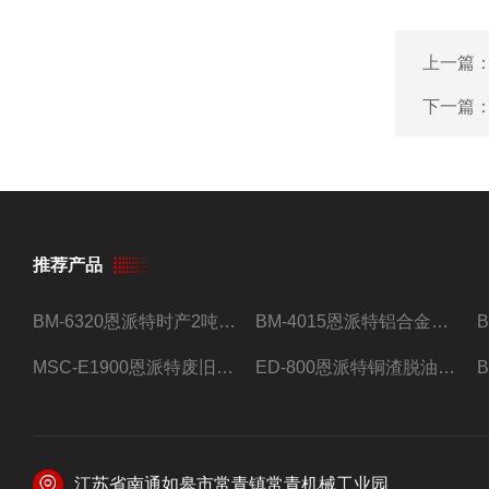
上一篇
下一篇
推荐产品
BM-6320恩派特时产2吨合金钢屑压饼机
BM-4015恩派特铝合金屑压饼机 脱油效果好
MSC-E1900恩派特废旧锂电池极片破碎处理设备
ED-800恩派特铜渣脱油机废铜屑铝屑甩油机
江苏省南通如皋市常青镇常青机械工业园