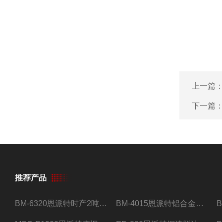
上一篇
下一篇
推荐产品
BM-6320恩派特时产2吨合金钢屑压饼机
BM-4015恩派特铝合金屑压饼机 脱油效果好