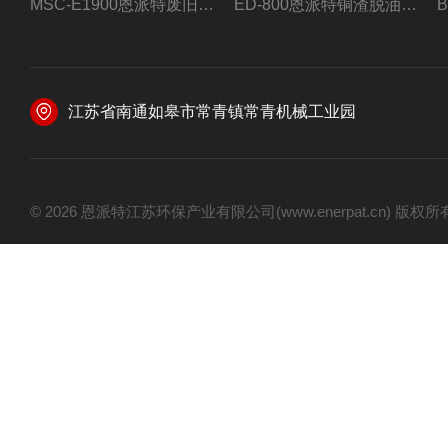
MSC-E1900恩派特废旧锂电池极片破碎处理设备
ED-800恩派特铜渣脱油机废铜屑铝屑甩油机
江苏省南通如皋市常青镇常青机械工业园
© 2026 恩派特江苏环保产业有限公司(www.enerpat.cn) 版