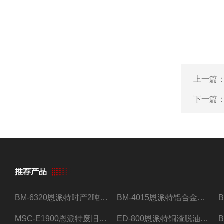
上一篇
下一篇
推荐产品
BM-6320恩派特时产2吨合金钢屑压饼机
BM-4015恩派特铝合金屑压饼机 脱油效果好
MSC-E1900恩派特废旧锂电池极片破碎处理设备
ED-800恩派特铜渣脱油机废铜屑铝屑甩油机