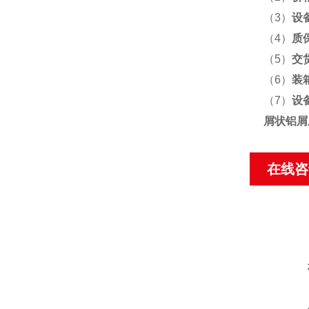
（3）
设
（4）
质
（5）
交
（6）
装
（7）
设
屑状铝屑
在线咨