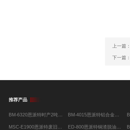
上一篇
下一篇
推荐产品
BM-6320恩派特时产2吨合金钢屑压饼机
BM-4015恩派特铝合金屑压饼机 脱油效果好
MSC-E1900恩派特废旧锂电池极片破碎处理设备
ED-800恩派特铜渣脱油机废铜屑铝屑甩油机