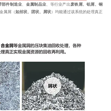
零部件制造业
、
金属制品业
、等行业产出
废
铁屑
、
铝屑
、铜
金属屑（
如丝状、团状、屑状
）均能通过该系统的处理真正