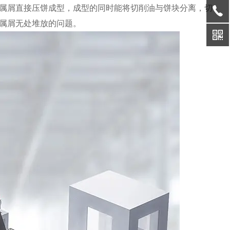
属屑直接压饼成型，成型的同时能将切削油与饼块分离，切
属屑无处堆放的问题。