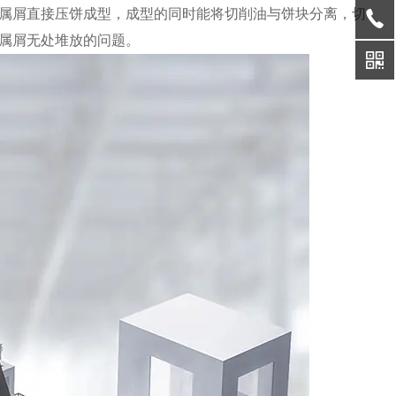
属屑直接压饼成型，成型的同时能将切削油与饼块分离，切
属屑无处堆放的问题。