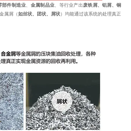
零部件制造业
、
金属制品业
、等行业产出
废
铁屑
、
铝屑
、铜
金属屑（
如丝状、团状、屑状
）均能通过该系统的处理真正