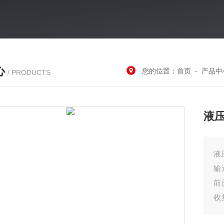
心
您的位置：
首页
-
产品中
/ PRODUCTS
液
液压铁屑压
输
前
收
有