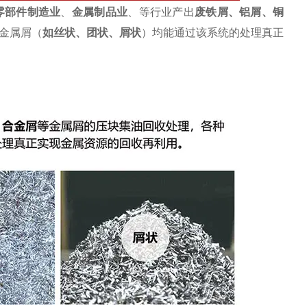
零部件制造业
、
金属制品业
、等行业产出
废
铁屑
、
铝屑
、铜
金属屑（
如丝状、团状、屑状
）均能通过该系统的处理真正