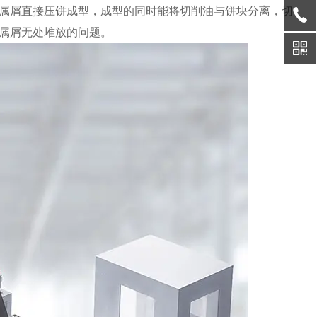
属屑直接压饼成型，成型的同时能将切削油与饼块分离，切
属屑无处堆放的问题。