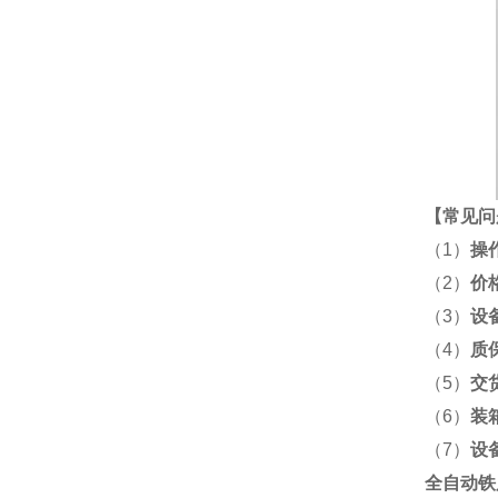
【
常见问
（1）
操
（2）
价
（3）
设
（4）
质
（5）
交
（6）
装
（7）
设
全自动铁