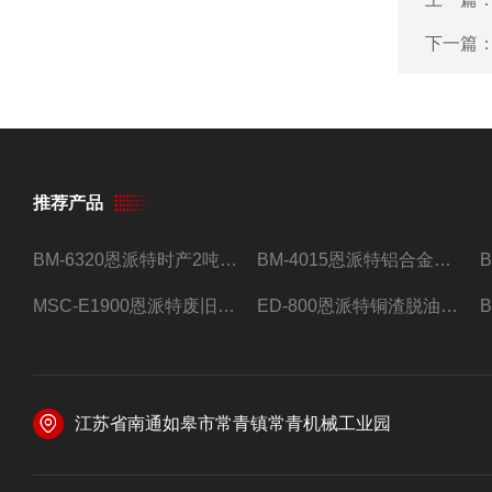
下一篇
推荐产品
BM-6320恩派特时产2吨合金钢屑压饼机
BM-4015恩派特铝合金屑压饼机 脱油效果好
MSC-E1900恩派特废旧锂电池极片破碎处理设备
ED-800恩派特铜渣脱油机废铜屑铝屑甩油机
江苏省南通如皋市常青镇常青机械工业园