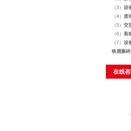
（3）
设
（4）
质
（5）
交
（6）
装
（7）
设
铁屑撕碎
在线咨