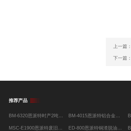
上一篇
下一篇
推荐产品
BM-6320恩派特时产2吨合金钢屑压饼机
BM-4015恩派特铝合金屑压饼机 脱油效果好
MSC-E1900恩派特废旧锂电池极片破碎处理设备
ED-800恩派特铜渣脱油机废铜屑铝屑甩油机