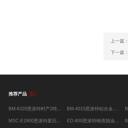
上一篇
下一篇
推荐产品
BM-6320恩派特时产2吨合金钢屑压饼机
BM-4015恩派特铝合金屑压饼机 脱油效果好
MSC-E1900恩派特废旧锂电池极片破碎处理设备
ED-800恩派特铜渣脱油机废铜屑铝屑甩油机