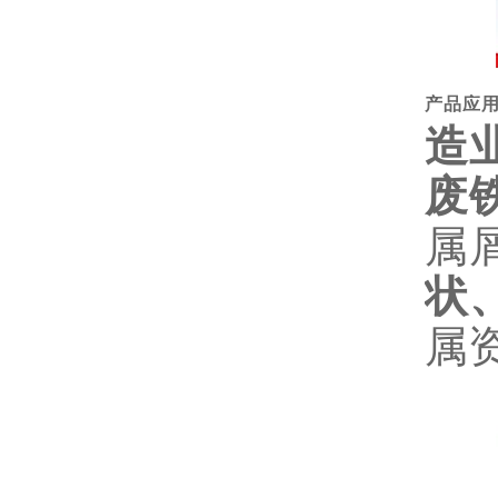
产品应
造
废
属
状
属