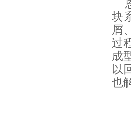
恩
块
屑
过
成
以
也