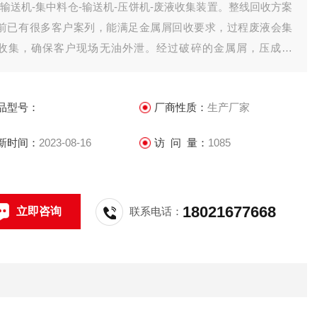
-输送机-集中料仓-输送机-压饼机-废液收集装置。整线回收方案
前已有很多客户案列，能满足金属屑回收要求，过程废液会集
收集，确保客户现场无油外泄。经过破碎的金属屑，压成饼
，有效降低了储存体积，方便客户统计回收。
品型号：
厂商性质：
生产厂家
新时间：
2023-08-16
访 问 量：
1085
18021677668
立即咨询
联系电话：