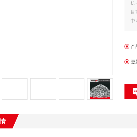
机
目
中
后
产
更
情