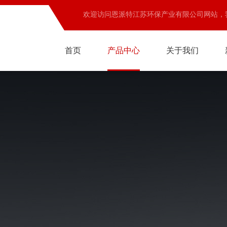
欢迎访问恩派特江苏环保产业有限公司网站，
首页
产品中心
关于我们