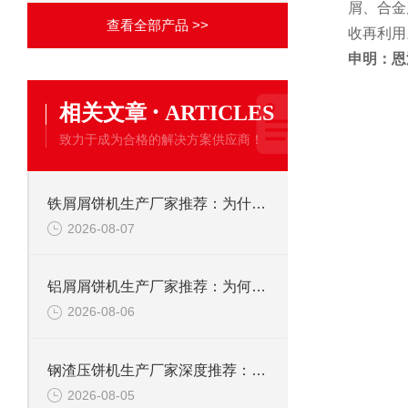
屑、合金
查看全部产品 >>
收再利用
申明：恩
·
相关文章
ARTICLES
致力于成为合格的解决方案供应商！
铁屑屑饼机生产厂家推荐：为什么恩派特是您的优选伙伴
2026-08-07
铝屑屑饼机生产厂家推荐：为何恩派特成为金属回收行业的“隐形优选”？
2026-08-06
钢渣压饼机生产厂家深度推荐：为何恩派特成为高净值产线的优选
2026-08-05