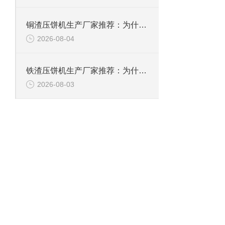
铜渣压饼机生产厂家推荐：为什么恩派特成为众多企业的信赖？
2026-08-04
铁渣压饼机生产厂家推荐：为什么恩派特成为众多企业的优选？
2026-08-03