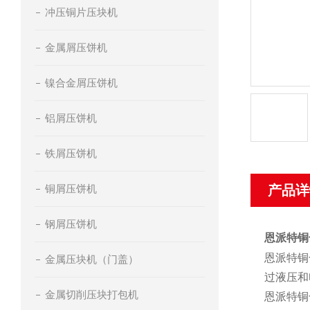
冲压铜片压块机
金属屑压饼机
镍合金屑压饼机
铝屑压饼机
铁屑压饼机
铜屑压饼机
产品详
钢屑压饼机
恩派特铜
恩派特铜
金属压块机（门盖）
过液压和
金属切削压块打包机
恩派特铜