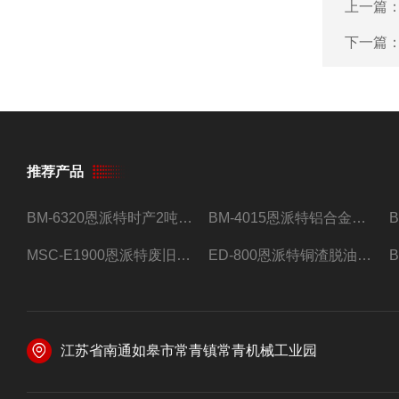
上一篇
下一篇
推荐产品
BM-6320恩派特时产2吨合金钢屑压饼机
BM-4015恩派特铝合金屑压饼机 脱油效果好
MSC-E1900恩派特废旧锂电池极片破碎处理设备
ED-800恩派特铜渣脱油机废铜屑铝屑甩油机
江苏省南通如皋市常青镇常青机械工业园