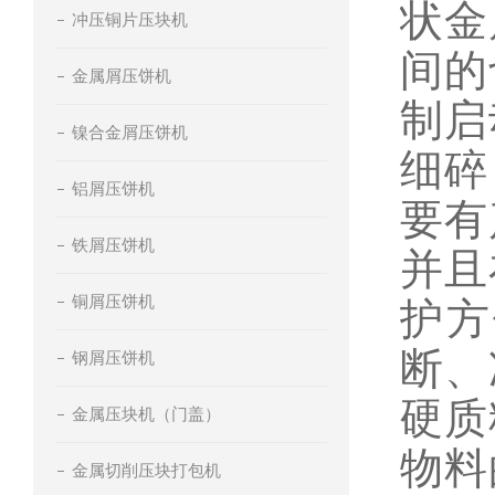
状金
冲压铜片压块机
间的
金属屑压饼机
制启
镍合金屑压饼机
细碎
铝屑压饼机
要有
铁屑压饼机
并且
铜屑压饼机
护方
断、
钢屑压饼机
硬质
金属压块机（门盖）
物料
金属切削压块打包机