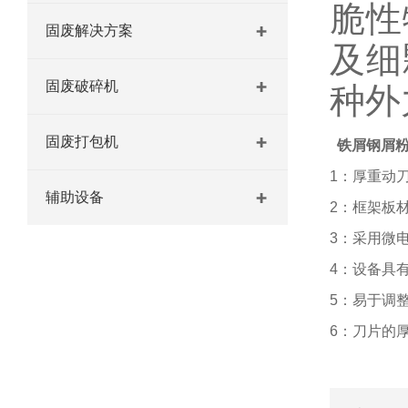
脆性
固废解决方案
及细
固废破碎机
种外
固废打包机
铁屑钢屑粉
1：厚重动
辅助设备
2：框架板
3：采用微
4：设备具
5：易于调
6：刀片的