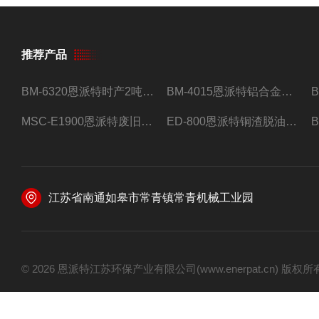
推荐产品
BM-6320恩派特时产2吨合金钢屑压饼机
BM-4015恩派特铝合金屑压饼机 脱油效果好
MSC-E1900恩派特废旧锂电池极片破碎处理设备
ED-800恩派特铜渣脱油机废铜屑铝屑甩油机
江苏省南通如皋市常青镇常青机械工业园
© 2026 恩派特江苏环保产业有限公司(www.enerpat.cn) 版