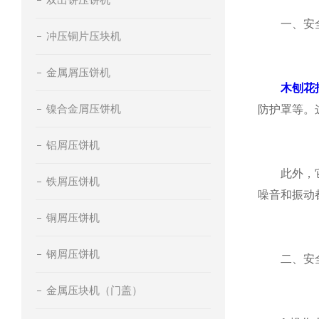
一、安
冲压铜片压块机
金属屑压饼机
木刨花
镍合金屑压饼机
防护罩等。
铝屑压饼机
此外，它的
铁屑压饼机
噪音和振动
铜屑压饼机
钢屑压饼机
二、安全
金属压块机（门盖）