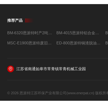
推荐产品
BM-6320恩派特时产2吨合金钢屑压饼机
BM-4015恩派特铝合金屑压饼机 脱油效果好
MSC-E1900恩派特废旧锂电池极片破碎处理设备
ED-800恩派特铜渣脱油机废铜屑铝屑甩油机
江苏省南通如皋市常青镇常青机械工业园
© 2026 恩派特江苏环保产业有限公司(www.enerpat.cn) 版