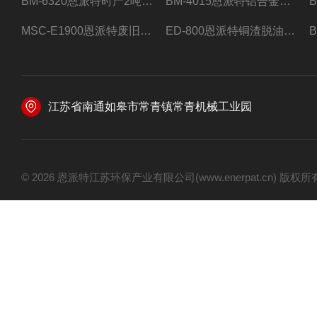
BM-6320恩派特时产2吨合金钢屑压饼机
BM-4015恩派特铝合金屑压饼机 脱油效果好
MSC-E1900恩派特废旧锂电池极片破碎处理设备
ED-800恩派特铜渣脱油机废铜屑铝屑甩油机
江苏省南通如皋市常青镇常青机械工业园
© 2026 恩派特江苏环保产业有限公司(www.enerpat.cn) 版