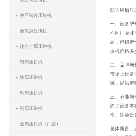
影响铝屑压
冲压铜片压块机
一、设备型
金属屑压饼机
不同厂家和
高，但稳定
镍合金屑压饼机
块机价格多
铝屑压饼机
二、品牌与
市场上设备
铁屑压饼机
域，提供定
铜屑压饼机
三、节能与
除了设备本
钢屑压饼机
本。这类设
金属压块机（门盖）
总体而言，