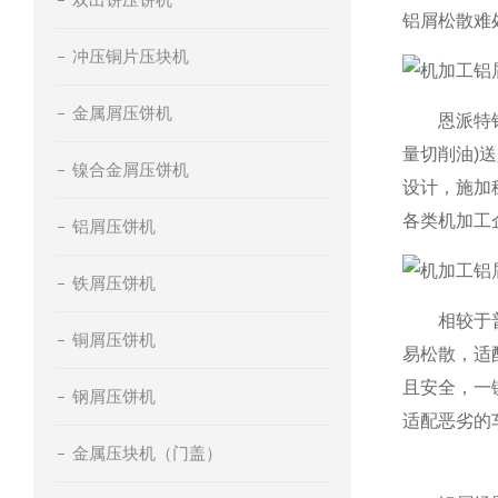
铝屑松散难
冲压铜片压块机
金属屑压饼机
恩派特铝屑
量切削油)
镍合金屑压饼机
设计，施加
各类机加工
铝屑压饼机
铁屑压饼机
相较于普通
铜屑压饼机
易松散，适
且安全，一
钢屑压饼机
适配恶劣的
金属压块机（门盖）