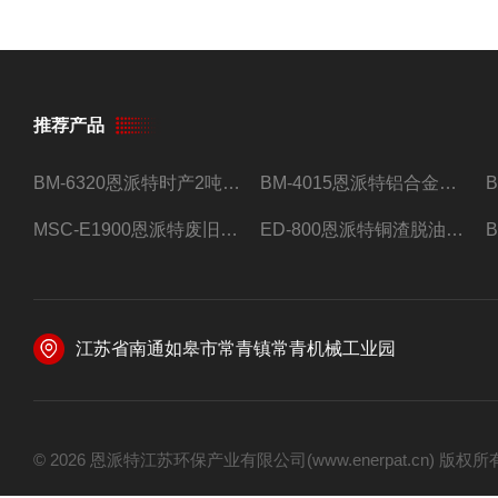
推荐产品
BM-6320恩派特时产2吨合金钢屑压饼机
BM-4015恩派特铝合金屑压饼机 脱油效果好
MSC-E1900恩派特废旧锂电池极片破碎处理设备
ED-800恩派特铜渣脱油机废铜屑铝屑甩油机
江苏省南通如皋市常青镇常青机械工业园
© 2026 恩派特江苏环保产业有限公司(www.enerpat.cn) 版