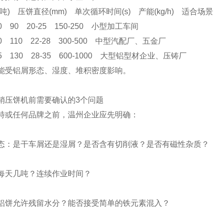
吨) 压饼直径(mm) 单次循环时间(s) 产能(kg/h) 适合场景
60 90 20-25 150-250 小型加工车间
00 110 22-28 300-500 中型汽配厂、五金厂
15 130 28-35 600-1000 大型铝型材企业、压铸厂
能受铝屑形态、湿度、堆积密度影响。
销压饼机前需要确认的3个问题
特或任何品牌之前，温州企业应先明确：
态：是干车屑还是湿屑？是否含有切削液？是否有磁性杂质？
每天几吨？连续作业时间？
铝饼允许残留水分？能否接受简单的铁元素混入？