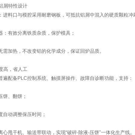
对铝屑特性设计
：进料口与模腔采用耐磨钢板，可抵抗铝屑中混入的硬质颗粒冲
器：有效分离铁质杂质，保护模具；
无需加热，不改变铝的化学成分，保证回炉品质。
程度高，省人工
普遍配备PLC控制系统、触摸屏操作、故障自诊断功能，支持：
压饼、翻饼；
度自动调整保压时间；
离心甩干机、输送带联动，实现“破碎-除液-压饼"一体化生产线。