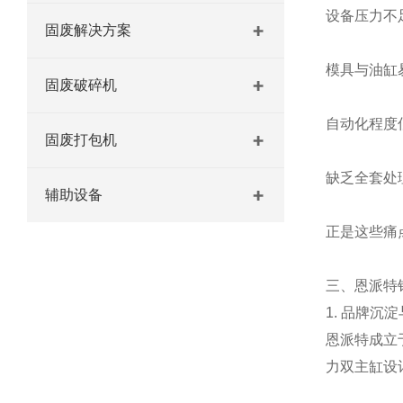
设备压力不
固废解决方案
模具与油缸
固废破碎机
自动化程度
固废打包机
缺乏全套处
辅助设备
正是这些痛
三、恩派特
1. 品牌沉
恩派特成立
力双主缸设计