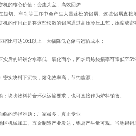
饼机的核心价值：变废为宝，高效回炉
在锯切、车削等工序中会产生大量蓬松的铝屑。这些铝屑直接
饼机的作用正是将这些松散的铝屑通过高压冷压工艺，压缩成密
压缩比可达10:1以上，大幅降低仓储与运输成本；
压实后的铝饼含水率低、氧化面小，回炉熔炼烧损率可降低至5
：密实块料下沉快，熔化效率高，节约能源；
输：块状物料符合环保运输要求，也可直接作为炉料销售。
面临的选择难题：厂家虽多，真正专业
地区机械加工、五金制造产业发达，铝屑产生量可观。当地铝销