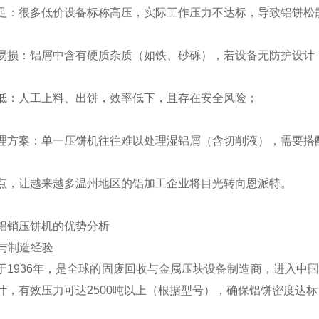
足：很多低价设备标称高压，实际工作压力不达标，导致铝饼松
易损：铝屑中含有硬质杂质（如铁、砂砾），若设备无防护设计
低：人工上料、出饼，效率低下，且存在安全风险；
理方案：单一压饼机往往难以处理湿铝屑（含切削液），需要搭
点，让越来越多温州地区的铝加工企业将目光转向恩派特。
铝销压饼机的优势分析
淀与制造经验
于1936年，是全球的固废回收与金属压块设备制造商，进入中
，有效压力可达2500吨以上（根据型号），确保铝饼密度达标（≥