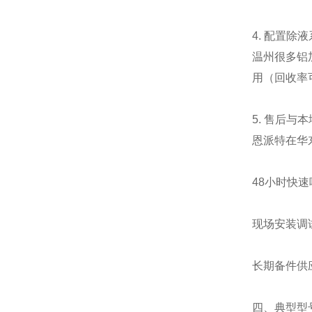
4. 配置除
温州很多铝
用（回收率
5. 售后与
恩派特在华
48小时快
现场安装调
长期备件供
四、典型型