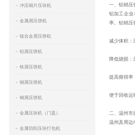
一、铝销压
冲压铜片压块机
铝加工企业
金属屑压饼机
率。铝销压
镍合金屑压饼机
减少体积：
铝屑压饼机
降低烧损：
铁屑压饼机
提高熔得率
铜屑压饼机
便于回收运
钢屑压饼机
金属压块机（门盖）
二、温州市
温州及周边
金属切削压块打包机