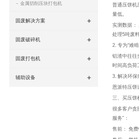
金属切削压块打包机
普通压饼机
量低。
固废解决方案
实测数据：
处理5吨废
固废破碎机
2. 专为“
铝渣中往往
固废打包机
时间高负荷
3. 解决环
辅助设备
恩派特压饼
三、买压饼
很多客户贪
服务"：
售前： 免