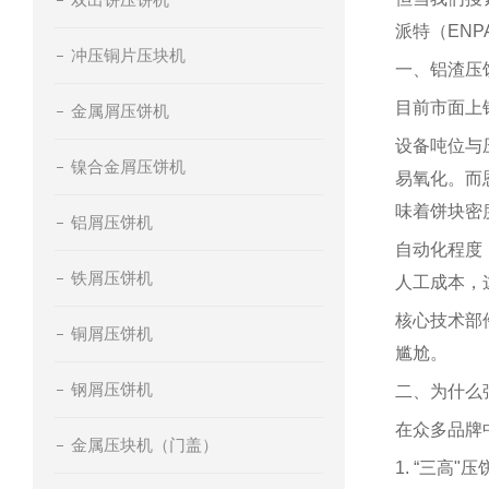
派特（ENP
冲压铜片压块机
一、铝渣压
目前市面上
金属屑压饼机
设备吨位与
镍合金屑压饼机
易氧化。而
味着饼块密度
铝屑压饼机
自动化程度
铁屑压饼机
人工成本，
核心技术部
铜屑压饼机
尴尬。
钢屑压饼机
二、为什么
在众多品牌
金属压块机（门盖）
1. “三高"