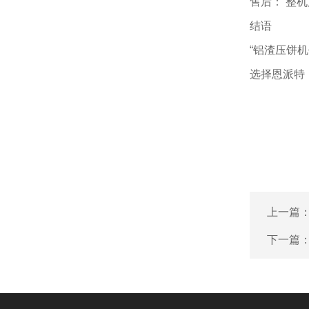
售后： 整
结语
“铝渣压饼
选择恩派特
上一篇
下一篇