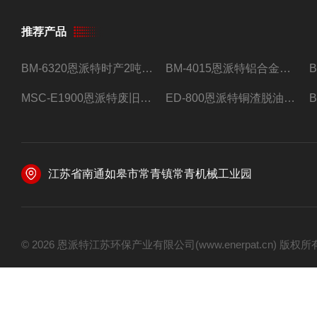
推荐产品
BM-6320恩派特时产2吨合金钢屑压饼机
BM-4015恩派特铝合金屑压饼机 脱油效果好
MSC-E1900恩派特废旧锂电池极片破碎处理设备
ED-800恩派特铜渣脱油机废铜屑铝屑甩油机
江苏省南通如皋市常青镇常青机械工业园
© 2026 恩派特江苏环保产业有限公司(www.enerpat.cn) 版