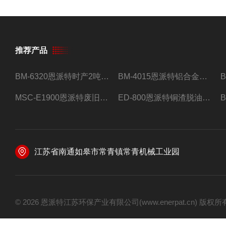
推荐产品
BM-6320恩派特时产2吨合金钢屑压饼机
BM-4015恩派特铝合金屑压饼机 脱油效果好
MSC-E1900恩派特废旧锂电池极片破碎处理设备
ED-800恩派特铜渣脱油机废铜屑铝屑甩油机
江苏省南通如皋市常青镇常青机械工业园
© 2026 恩派特江苏环保产业有限公司(www.enerpat.cn) 版