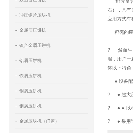
稻壳富含纤
右），具有
冲压铜片压块机
应用方式有
金属屑压饼机
稻壳的应用
镍合金屑压饼机
? 然而生
服，用户一
铝屑压饼机
体以下特色
铁屑压饼机
● 设备配
铜屑压饼机
? ● 超
钢屑压饼机
? ● 可
金属压块机（门盖）
? ● 采用