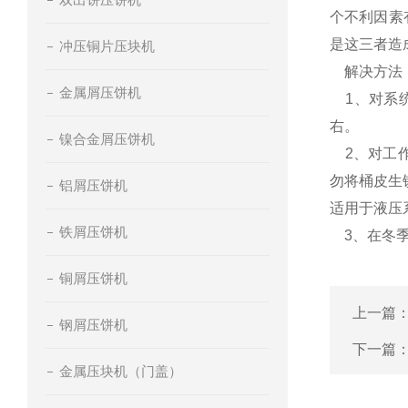
个不利因素
是这三者造
冲压铜片压块机
解决方法
金属屑压饼机
1、对系统
右。
镍合金屑压饼机
2、对工作
勿将桶皮生
铝屑压饼机
适用于液压
铁屑压饼机
3、在冬季
铜屑压饼机
上一篇
钢屑压饼机
下一篇
金属压块机（门盖）