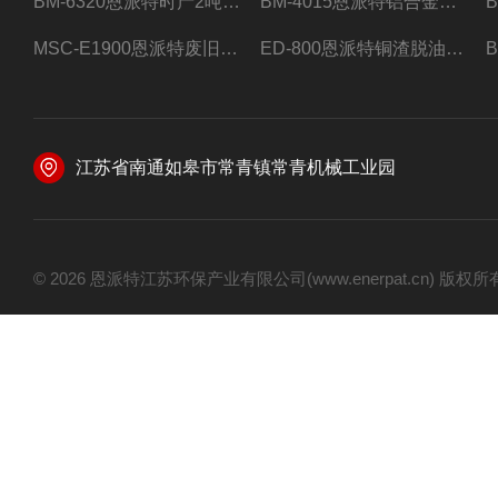
BM-6320恩派特时产2吨合金钢屑压饼机
BM-4015恩派特铝合金屑压饼机 脱油效果好
MSC-E1900恩派特废旧锂电池极片破碎处理设备
ED-800恩派特铜渣脱油机废铜屑铝屑甩油机
江苏省南通如皋市常青镇常青机械工业园
© 2026 恩派特江苏环保产业有限公司(www.enerpat.cn) 版