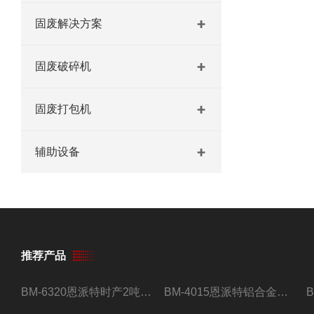
固废解决方案
固废破碎机
固废打包机
辅助设备
推荐产品
BM-6320恩派特时产2吨合金钢屑压饼机
BM-4015恩派特铝合金屑压饼机 脱油效果好