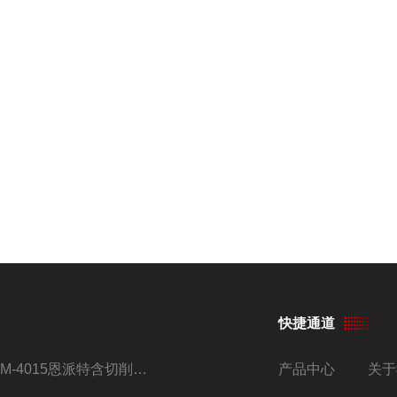
快捷通道
BM-4015恩派特含切削油铝屑压饼机
产品中心
关于