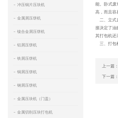
能。卧式废
冲压铜片压块机
高，而且容
金属屑压饼机
二、立式废
接决定了油
镍合金屑压饼机
其打包机还
三、打包机
铝屑压饼机
铁屑压饼机
上一篇
铜屑压饼机
下一篇
钢屑压饼机
金属压块机（门盖）
金属切削压块打包机