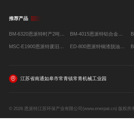
推荐产品
BM-6320恩派特时产2吨合金钢屑压饼机
BM-4015恩派特铝合金屑压饼机 脱油效果好
MSC-E1900恩派特废旧锂电池极片破碎处理设备
ED-800恩派特铜渣脱油机废铜屑铝屑甩油机
江苏省南通如皋市常青镇常青机械工业园
© 2026 恩派特江苏环保产业有限公司(www.enerpat.cn) 版