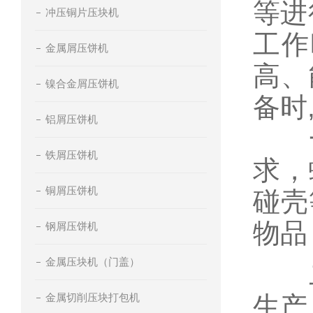
等进
冲压铜片压块机
工作
金属屑压饼机
高、
镍合金屑压饼机
备时
铝屑压饼机
一
铁屑压饼机
求，
铜屑压饼机
碰壳
物品
钢屑压饼机
金属压块机（门盖）
二
金属切削压块打包机
生产