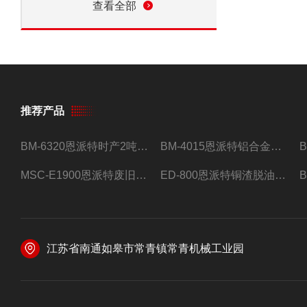
查看全部
推荐产品
BM-6320恩派特时产2吨合金钢屑压饼机
BM-4015恩派特铝合金屑压饼机 脱油效果好
MSC-E1900恩派特废旧锂电池极片破碎处理设备
ED-800恩派特铜渣脱油机废铜屑铝屑甩油机
江苏省南通如皋市常青镇常青机械工业园