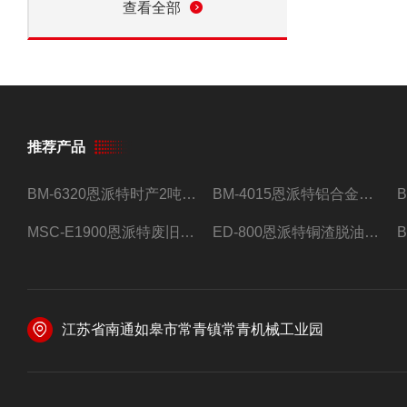
查看全部
推荐产品
BM-6320恩派特时产2吨合金钢屑压饼机
BM-4015恩派特铝合金屑压饼机 脱油效果好
MSC-E1900恩派特废旧锂电池极片破碎处理设备
ED-800恩派特铜渣脱油机废铜屑铝屑甩油机
江苏省南通如皋市常青镇常青机械工业园