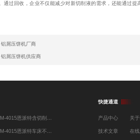
。通过回收，企业不仅能减少对新切削液的需求，还能通过提
：
铝屑压饼机厂商
：
铝屑压饼机供应商
快捷通道
BM-4015恩派特含切削油铝屑压饼机
产品中心
关于
BM-4015恩派特车床不锈钢屑除油压饼机
技术文章
在线