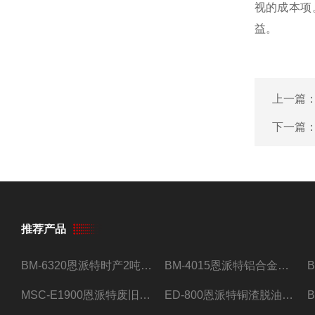
视的成本项
益。
上一篇
下一篇
推荐产品
BM-6320恩派特时产2吨合金钢屑压饼机
BM-4015恩派特铝合金屑压饼机 脱油效果好
MSC-E1900恩派特废旧锂电池极片破碎处理设备
ED-800恩派特铜渣脱油机废铜屑铝屑甩油机