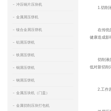
冲压铜片压块机
1.切削液
金属屑压饼机
镍合金屑压饼机
在传统的金
健康造成影
铝屑压饼机
铁屑压饼机
切削液的回
低对新切削
铜屑压饼机
钢屑压饼机
2.工作
金属压块机（门盖）
金属切削压块打包机