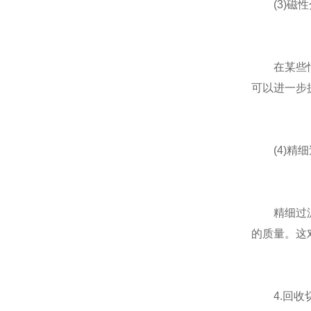
(3)磁性
在某些情况
可以进一步
(4)精细
精细过滤技
的质量。这
4.回收切