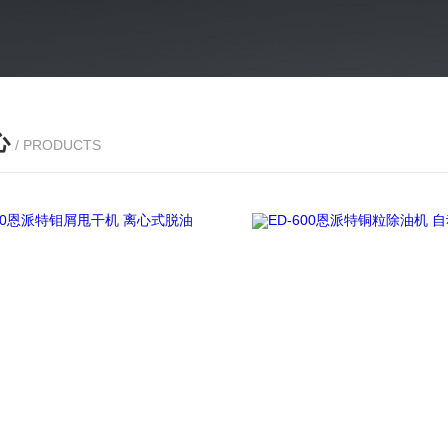
心
/ PRODUCTS