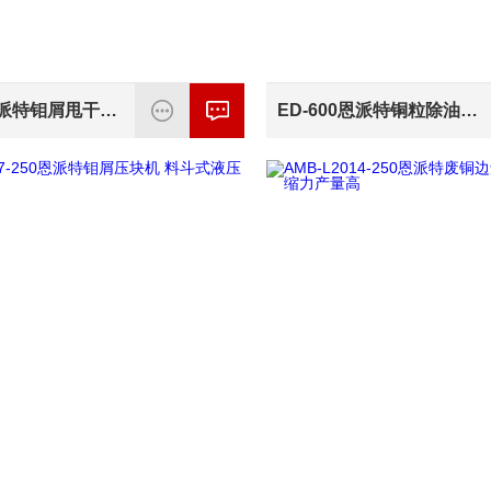
ED-400恩派特钼屑甩干机 离心式脱油
ED-600恩派特铜粒除油机 自动化控制效率高