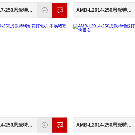
AMB-L2017-250恩派特钼屑压块机 料斗式液压压缩
AMB-L2014-250恩派特废铜边角料压块机 强压缩力产量高
AMB-L2014-250恩派特钢刨花打包机 不易堵塞效率高
AMB-L2014-250恩派特铝线打包机 一键压缩包块紧实