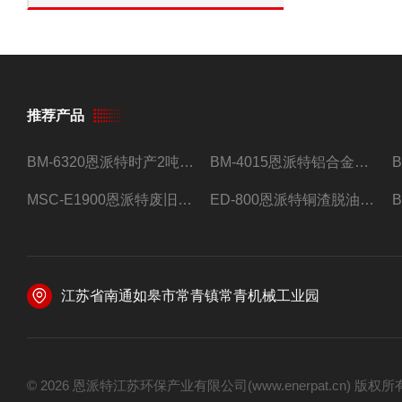
推荐产品
BM-6320恩派特时产2吨合金钢屑压饼机
BM-4015恩派特铝合金屑压饼机 脱油效果好
MSC-E1900恩派特废旧锂电池极片破碎处理设备
ED-800恩派特铜渣脱油机废铜屑铝屑甩油机
江苏省南通如皋市常青镇常青机械工业园
© 2026 恩派特江苏环保产业有限公司(www.enerpat.cn) 版