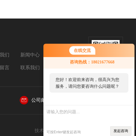
在线交流
我们
新闻中心
扫码添加微信
咨询热线：18021677668
留言
联系我们
您好！欢迎前来咨询，很高兴为您
服务，请问您要咨询什么问题呢？
公司邮箱：
332949294@qq.com
您好，看您停留很久了，是否找到
了需求产品，您可以直接在线与我
联系！
技术支持：
环保在线
管理登陆
sitemap.xml
发起咨询
可按Enter键发起咨询