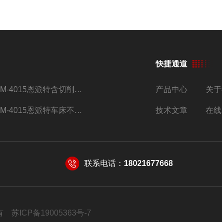
快捷通道
BM-4015恩派特含切削油铝屑压饼机
产品中心
关于
BM-4015恩派特车床不锈钢屑除油压饼机
技术文章
在线
联系电话：
18021677668
权所有
苏ICP备19005363号-7