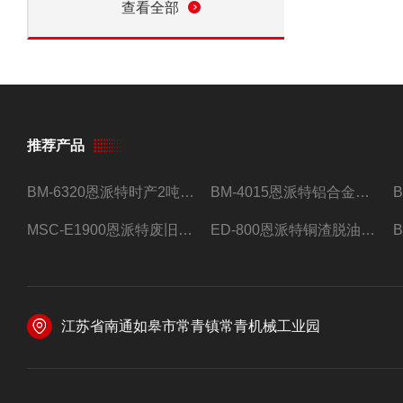
查看全部
推荐产品
BM-6320恩派特时产2吨合金钢屑压饼机
BM-4015恩派特铝合金屑压饼机 脱油效果好
MSC-E1900恩派特废旧锂电池极片破碎处理设备
ED-800恩派特铜渣脱油机废铜屑铝屑甩油机
江苏省南通如皋市常青镇常青机械工业园