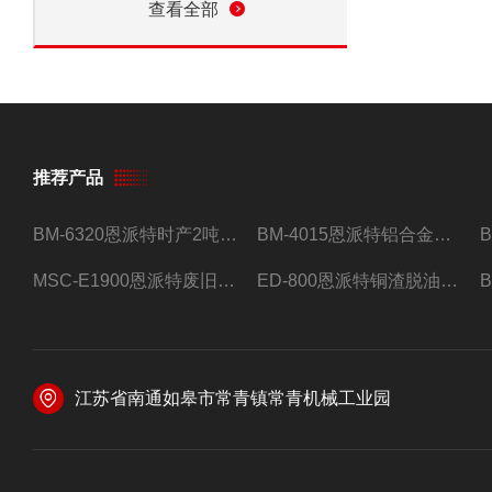
查看全部
推荐产品
BM-6320恩派特时产2吨合金钢屑压饼机
BM-4015恩派特铝合金屑压饼机 脱油效果好
MSC-E1900恩派特废旧锂电池极片破碎处理设备
ED-800恩派特铜渣脱油机废铜屑铝屑甩油机
江苏省南通如皋市常青镇常青机械工业园