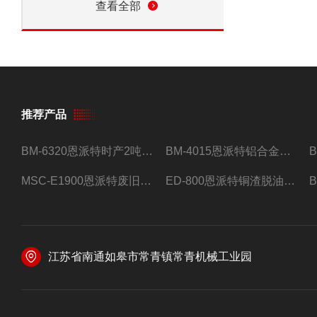
查看全部
推荐产品
BM-6320恩派特时产2吨合金钢屑压饼机
BM-4015恩派特铝合金屑压饼机 脱油效果好
MSC-E1900恩派特废旧锂电池极片破碎处理设备
ED-800恩派特铜渣脱油机废铜屑铝屑甩油机
江苏省南通如皋市常青镇常青机械工业园