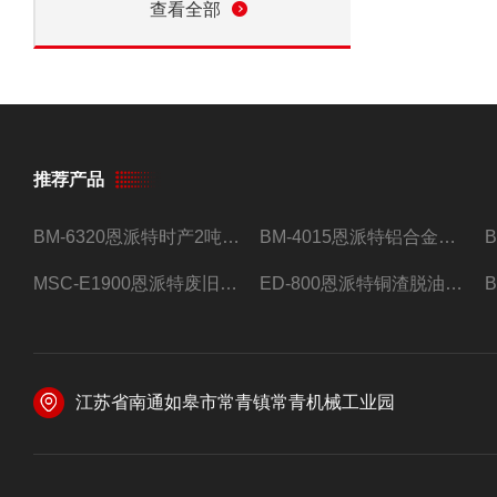
查看全部
推荐产品
BM-6320恩派特时产2吨合金钢屑压饼机
BM-4015恩派特铝合金屑压饼机 脱油效果好
MSC-E1900恩派特废旧锂电池极片破碎处理设备
ED-800恩派特铜渣脱油机废铜屑铝屑甩油机
江苏省南通如皋市常青镇常青机械工业园