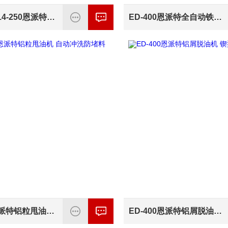
AMB-L2014-250恩派特金属压块机 长短料一键压缩
ED-400恩派特全自动铁屑脱油机 干燥率高
ED-400恩派特铝粒甩油机 自动冲洗防堵料
ED-400恩派特铝屑脱油机 锲型筛网不易堵料