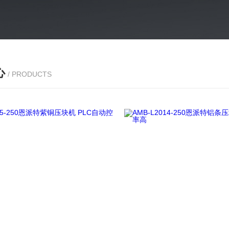
心
/ PRODUCTS