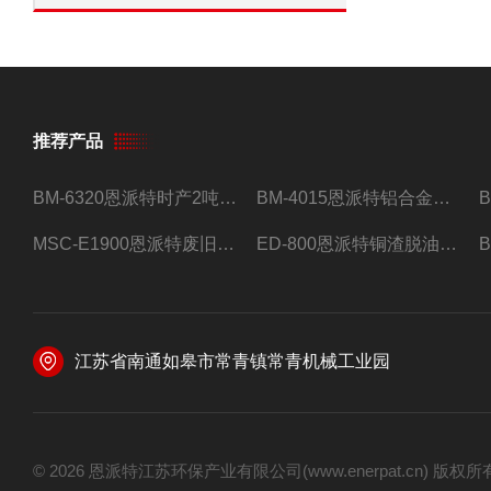
推荐产品
BM-6320恩派特时产2吨合金钢屑压饼机
BM-4015恩派特铝合金屑压饼机 脱油效果好
MSC-E1900恩派特废旧锂电池极片破碎处理设备
ED-800恩派特铜渣脱油机废铜屑铝屑甩油机
江苏省南通如皋市常青镇常青机械工业园
© 2026 恩派特江苏环保产业有限公司(www.enerpat.cn) 版